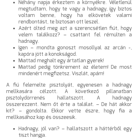
Néhány napja érkeztem a környékre. Véletlenül
megtudtam, hogy te vagy a hadnagy, így biztos
voltam benne, hogy ha elkövetek valami
rendbontást, te biztosan ott leszel.
Azért ölted meg azt a szerencsétlen fiút, hogy
velem találkozz? – csattant fel rémülten a
hadnagy.
Igen – mondta gonoszt mosollyal az arcán -,
kapóra jött a konokságod.
Miattad meghalt egy ártatlan gyerek!
Miattad pedig tönkrement az életem! De most
mindenért megfizetsz. Viszlát, apám!
A fiú felemelte pisztolyát, egyenesen a hadnagy
mellkasára célzott. A következő pillanatban
pisztolydörrenés hallatszott. A hadnagy
összerezzent. Nem őt érte a találat. – De hát akkor
kit? – gondolta. Ekkor vette észre, hogy fia a
mellkasához kap és összeesik.
Hadnagy, jól van? – hallatszott a háttérből egy
tiszt hangja.