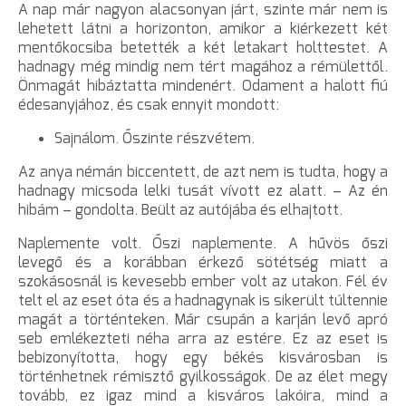
A nap már nagyon alacsonyan járt, szinte már nem is
lehetett látni a horizonton, amikor a kiérkezett két
mentőkocsiba betették a két letakart holttestet. A
hadnagy még mindig nem tért magához a rémülettől.
Önmagát hibáztatta mindenért. Odament a halott fiú
édesanyjához, és csak ennyit mondott:
Sajnálom. Őszinte részvétem.
Az anya némán biccentett, de azt nem is tudta, hogy a
hadnagy micsoda lelki tusát vívott ez alatt. – Az én
hibám – gondolta. Beült az autójába és elhajtott.
Naplemente volt. Őszi naplemente. A hűvös őszi
levegő és a korábban érkező sötétség miatt a
szokásosnál is kevesebb ember volt az utakon. Fél év
telt el az eset óta és a hadnagynak is sikerült túltennie
magát a történteken. Már csupán a karján levő apró
seb emlékezteti néha arra az estére. Ez az eset is
bebizonyította, hogy egy békés kisvárosban is
történhetnek rémisztő gyilkosságok. De az élet megy
tovább, ez igaz mind a kisváros lakóira, mind a