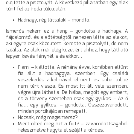
elejtette a pisztolyát. A következő pillanatban egy alak
tűnt fel az iroda túloldalán.
Hadnagy, rég láttalak! – mondta.
Ismerős nekem ez a hang – gondolta a hadnagy. A
fájdalomtól és a sötétségtől nehezen látta az alakot,
aki egyre csak közelített. Kereste a pisztolyát, de nem
találta. Az alak már elég közel ért ahhoz, hogy látható
legyen kevés fénynél is és ekkor…
Fiam! – kiáltotta. A néhány évvel korábban eltűnt
fia állt a hadnaggyal szemben. Egy családi
veszekedés alkalmával elment és soha többé
nem tért vissza. És most itt áll vele szemben,
végre újra láthatja. De hiába, megölt egy embert,
és a törvény szemében csak egy gyilkos. - Az ő
fia… egy gyilkos. – gondolta. Összezavarodott,
minden porcikájában remegett.
Nocsak, még megismersz?
Miért ölted meg azt a fiút? – zavarodottságából
feleszmélve hagyta el száját a kérdés.