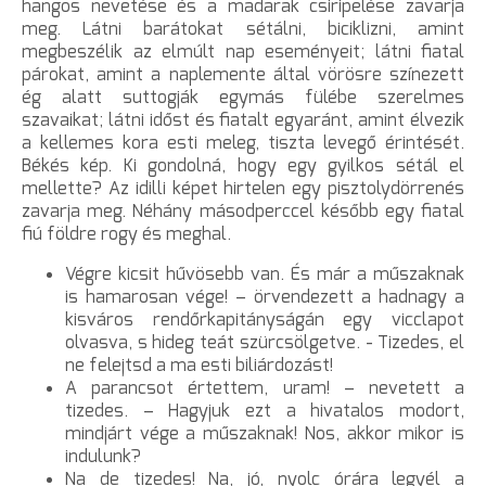
hangos nevetése és a madarak csiripelése zavarja
meg. Látni barátokat sétálni, biciklizni, amint
megbeszélik az elmúlt nap eseményeit; látni fiatal
párokat, amint a naplemente által vörösre színezett
ég alatt suttogják egymás fülébe szerelmes
szavaikat; látni időst és fiatalt egyaránt, amint élvezik
a kellemes kora esti meleg, tiszta levegő érintését.
Békés kép. Ki gondolná, hogy egy gyilkos sétál el
mellette? Az idilli képet hirtelen egy pisztolydörrenés
zavarja meg. Néhány másodperccel később egy fiatal
fiú földre rogy és meghal.
Végre kicsit hűvösebb van. És már a műszaknak
is hamarosan vége! – örvendezett a hadnagy a
kisváros rendőrkapitányságán egy vicclapot
olvasva, s hideg teát szürcsölgetve. - Tizedes, el
ne felejtsd a ma esti biliárdozást!
A parancsot értettem, uram! – nevetett a
tizedes. – Hagyjuk ezt a hivatalos modort,
mindjárt vége a műszaknak! Nos, akkor mikor is
indulunk?
Na de tizedes! Na, jó, nyolc órára legyél a