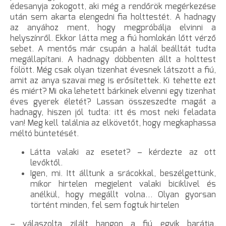
édesanyja zokogott, aki még a rendőrök megérkezése
után sem akarta elengedni fia holttestét. A hadnagy
az anyához ment, hogy megpróbálja elvinni a
helyszínről. Ekkor látta meg a fiú homlokán lőtt vérző
sebet. A mentős már csupán a halál beálltát tudta
megállapítani. A hadnagy döbbenten állt a holttest
fölött. Még csak olyan tizenhat évesnek látszott a fiú,
amit az anya szavai meg is erősítettek. Ki tehette ezt
és miért? Mi oka lehetett bárkinek elvenni egy tizenhat
éves gyerek életét? Lassan összeszedte magát a
hadnagy, hiszen jól tudta: itt és most neki feladata
van! Meg kell találnia az elkövetőt, hogy megkaphassa
méltó büntetését.
Látta valaki az esetet? – kérdezte az ott
levőktől.
Igen, mi. Itt álltunk a srácokkal, beszélgettünk,
mikor hirtelen megjelent valaki biciklivel és
anélkül, hogy megállt volna… Olyan gyorsan
történt minden, fel sem fogtuk hirtelen
– válaszolta zilált hangon a fiú egyik barátja.