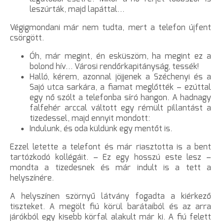
leszúrták, majd lapáttal…
Végigmondani már nem tudta, mert a telefon újfent
csörgött.
Óh, már megint, én esküszöm, ha megint ez a
bolond hív… Városi rendőrkapitányság, tessék!
Halló, kérem, azonnal jöjjenek a Széchenyi és a
Sajó utca sarkára, a fiamat meglőtték – ezúttal
egy nő szólt a telefonba síró hangon. A hadnagy
falfehér arccal váltott egy rémült pillantást a
tizedessel, majd ennyit mondott:
Indulunk, és oda küldünk egy mentőt is.
Ezzel letette a telefont és már riasztotta is a bent
tartózkodó kollégáit. – Ez egy hosszú este lesz –
mondta a tizedesnek és már indult is a tett a
helyszínére.
A helyszínen szörnyű látvány fogadta a kiérkező
tiszteket. A megölt fiú körül barátaiból és az arra
járókból egy kisebb körfal alakult már ki. A fiú felett