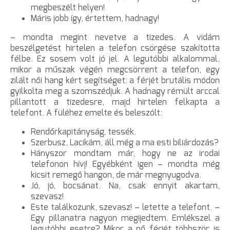
megbeszélt helyen!
Máris jobb így, értettem, hadnagy!
– mondta megint nevetve a tizedes. A vidám
beszélgetést hirtelen a telefon csörgése szakította
félbe. Ez sosem volt jó jel. A legutóbbi alkalommal,
mikor a műszak végén megcsörrent a telefon, egy
zilált női hang kért segítséget: a férjét brutális módon
gyilkolta meg a szomszédjuk. A hadnagy rémült arccal
pillantott a tizedesre, majd hirtelen felkapta a
telefont. A füléhez emelte és beleszólt:
Rendőrkapitányság, tessék.
Szerbusz, Lacikám, áll még a ma esti biliárdozás?
Hányszor mondtam már, hogy ne az irodai
telefonon hívj! Egyébként igen – mondta még
kicsit remegő hangon, de már megnyugodva.
Jó, jó, bocsánat. Na, csak ennyit akartam,
szevasz!
Este találkozunk, szevasz! – letette a telefont. –
Egy pillanatra nagyon megijedtem. Emlékszel a
legutóbbi esetre? Mikor a nő férjét többször is