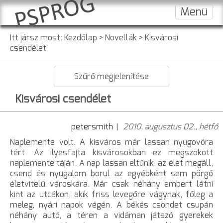
Menü
Itt jársz most:
Kezdőlap
>
Novellák
>
Kisvárosi
csendélet
Szűrő megjelenítése
Kisvárosi csendélet
petersmith
2010. augusztus 02., hétfő
Naplemente volt. A kisváros már lassan nyugovóra
tért. Az ilyesfajta kisvárosokban ez megszokott
naplemente táján. A nap lassan eltűnik, az élet megáll,
csend és nyugalom borul az egyébként sem pörgő
életvitelű városkára. Már csak néhány embert látni
kint az utcákon, akik friss levegőre vágynak, főleg a
meleg, nyári napok végén. A békés csöndet csupán
néhány autó, a téren a vidáman játszó gyerekek