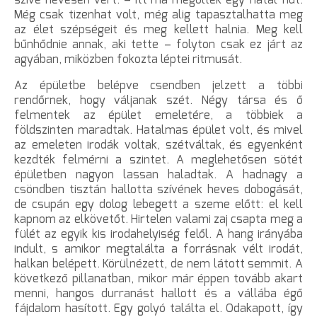
Még csak tizenhat volt, még alig tapasztalhatta meg
az élet szépségeit és meg kellett halnia. Meg kell
bűnhődnie annak, aki tette – folyton csak ez járt az
agyában, miközben fokozta léptei ritmusát.
Az épületbe belépve csendben jelzett a többi
rendőrnek, hogy váljanak szét. Négy társa és ő
felmentek az épület emeletére, a többiek a
földszinten maradtak. Hatalmas épület volt, és mivel
az emeleten irodák voltak, szétváltak, és egyenként
kezdték felmérni a szintet. A meglehetősen sötét
épületben nagyon lassan haladtak. A hadnagy a
csöndben tisztán hallotta szívének heves dobogását,
de csupán egy dolog lebegett a szeme előtt: el kell
kapnom az elkövetőt. Hirtelen valami zaj csapta meg a
fülét az egyik kis irodahelyiség felől. A hang irányába
indult, s amikor megtalálta a forrásnak vélt irodát,
halkan belépett. Körülnézett, de nem látott semmit. A
következő pillanatban, mikor már éppen tovább akart
menni, hangos durranást hallott és a vállába égő
fájdalom hasított. Egy golyó találta el. Odakapott, így