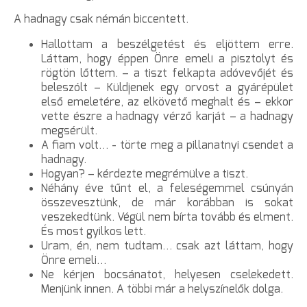
A hadnagy csak némán biccentett.
Hallottam a beszélgetést és eljöttem erre.
Láttam, hogy éppen Önre emeli a pisztolyt és
rögtön lőttem. – a tiszt felkapta adóvevőjét és
beleszólt – Küldjenek egy orvost a gyárépület
első emeletére, az elkövető meghalt és – ekkor
vette észre a hadnagy vérző karját – a hadnagy
megsérült.
A fiam volt… - törte meg a pillanatnyi csendet a
hadnagy.
Hogyan? – kérdezte megrémülve a tiszt.
Néhány éve tűnt el, a feleségemmel csúnyán
összevesztünk, de már korábban is sokat
veszekedtünk. Végül nem bírta tovább és elment.
És most gyilkos lett.
Uram, én, nem tudtam… csak azt láttam, hogy
Önre emeli…
Ne kérjen bocsánatot, helyesen cselekedett.
Menjünk innen. A többi már a helyszínelők dolga.