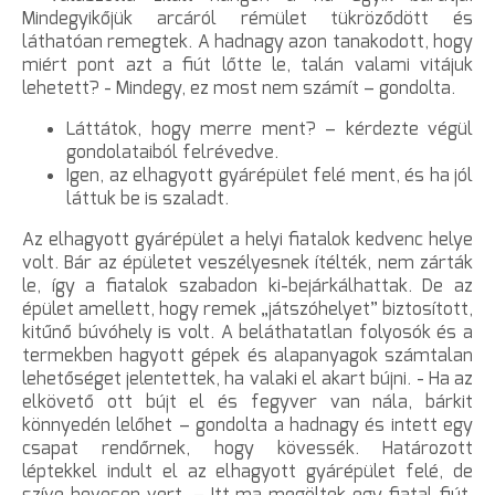
Mindegyikőjük arcáról rémület tükröződött és
láthatóan remegtek. A hadnagy azon tanakodott, hogy
miért pont azt a fiút lőtte le, talán valami vitájuk
lehetett? - Mindegy, ez most nem számít – gondolta.
Láttátok, hogy merre ment? – kérdezte végül
gondolataiból felrévedve.
Igen, az elhagyott gyárépület felé ment, és ha jól
láttuk be is szaladt.
Az elhagyott gyárépület a helyi fiatalok kedvenc helye
volt. Bár az épületet veszélyesnek ítélték, nem zárták
le, így a fiatalok szabadon ki-bejárkálhattak. De az
épület amellett, hogy remek „játszóhelyet” biztosított,
kitűnő búvóhely is volt. A beláthatatlan folyosók és a
termekben hagyott gépek és alapanyagok számtalan
lehetőséget jelentettek, ha valaki el akart bújni. - Ha az
elkövető ott bújt el és fegyver van nála, bárkit
könnyedén lelőhet – gondolta a hadnagy és intett egy
csapat rendőrnek, hogy kövessék. Határozott
léptekkel indult el az elhagyott gyárépület felé, de
szíve hevesen vert. – Itt ma megöltek egy fiatal fiút.