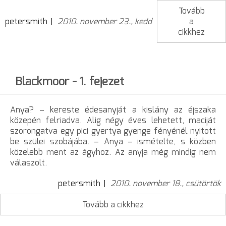
Tovább
petersmith
2010. november 23., kedd
a
cikkhez
Blackmoor - 1. fejezet
Anya? – kereste édesanyját a kislány az éjszaka
közepén felriadva. Alig négy éves lehetett, maciját
szorongatva egy pici gyertya gyenge fényénél nyitott
be szülei szobájába. – Anya – ismételte, s közben
közelebb ment az ágyhoz. Az anyja még mindig nem
válaszolt.
petersmith
2010. november 18., csütörtök
Tovább a cikkhez