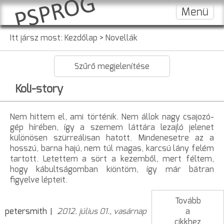
Menü
Itt jársz most:
Kezdőlap
>
Novellák
Szűrő megjelenítése
Koli-story
Nem hittem el, ami történik. Nem állok nagy csajozó-
gép hírében, így a szemem láttára lezajló jelenet
különösen szürreálisan hatott. Mindenesetre az a
hosszú, barna hajú, nem túl magas, karcsú lány felém
tartott. Letettem a sört a kezemből, mert féltem,
hogy kábultságomban kiöntöm, így már bátran
figyelve lépteit.
Tovább
petersmith
2012. július 01., vasárnap
a
cikkhez