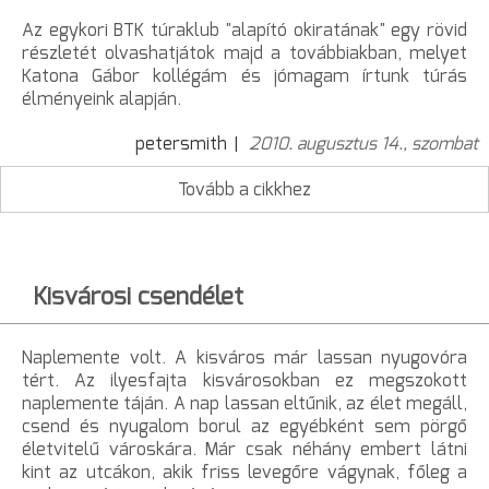
Az egykori BTK túraklub "alapító okiratának" egy rövid
részletét olvashatjátok majd a továbbiakban, melyet
Katona Gábor kollégám és jómagam írtunk túrás
élményeink alapján.
petersmith
2010. augusztus 14., szombat
Tovább a cikkhez
Kisvárosi csendélet
Naplemente volt. A kisváros már lassan nyugovóra
tért. Az ilyesfajta kisvárosokban ez megszokott
naplemente táján. A nap lassan eltűnik, az élet megáll,
csend és nyugalom borul az egyébként sem pörgő
életvitelű városkára. Már csak néhány embert látni
kint az utcákon, akik friss levegőre vágynak, főleg a