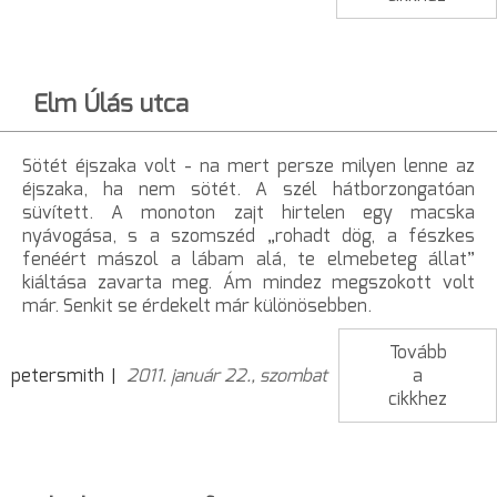
Elm Úlás utca
Sötét éjszaka volt - na mert persze milyen lenne az
éjszaka, ha nem sötét. A szél hátborzongatóan
süvített. A monoton zajt hirtelen egy macska
nyávogása, s a szomszéd „rohadt dög, a fészkes
fenéért mászol a lábam alá, te elmebeteg állat”
kiáltása zavarta meg. Ám mindez megszokott volt
már. Senkit se érdekelt már különösebben.
Tovább
petersmith
2011. január 22., szombat
a
cikkhez