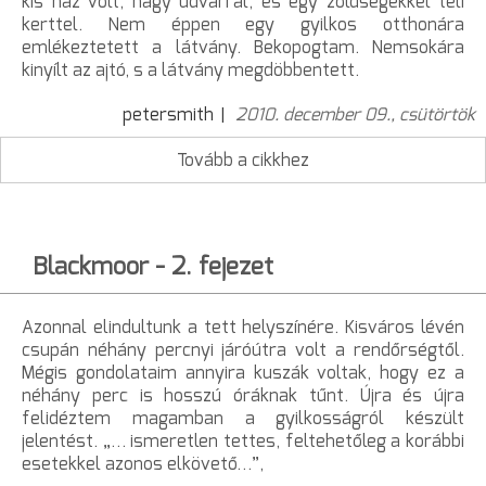
kis ház volt, nagy udvarral, és egy zöldségekkel teli
kerttel. Nem éppen egy gyilkos otthonára
emlékeztetett a látvány. Bekopogtam. Nemsokára
kinyílt az ajtó, s a látvány megdöbbentett.
petersmith
2010. december 09., csütörtök
Tovább a cikkhez
Blackmoor - 2. fejezet
Azonnal elindultunk a tett helyszínére. Kisváros lévén
csupán néhány percnyi járóútra volt a rendőrségtől.
Mégis gondolataim annyira kuszák voltak, hogy ez a
néhány perc is hosszú óráknak tűnt. Újra és újra
felidéztem magamban a gyilkosságról készült
jelentést. „… ismeretlen tettes, feltehetőleg a korábbi
esetekkel azonos elkövető…”,