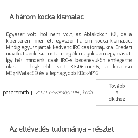
A három kocka kismalac
Egyszer volt, hol nem volt, az Ablakokon túl, de a
kibertéren innen élt egyszer három kocka kismalac.
Mindig együtt jártak kedvenc IRC csatornájukra. Eredeti
nevüket senki se tudta, még ők maguk sem egymásét.
Így hát mindenki csak IRC-s becenevükön emlegette
őket: a legkisebb volt K1sDiscnó96, a középső
M3g4Malac89 és a legnagyobb K0ck4P1G.
Tovább
petersmith
2010. november 09., kedd
a
cikkhez
Az eltévedés tudománya - részlet