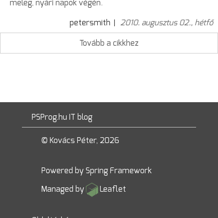
meleg, nyári napok végén.
petersmith
2010. augusztus 02., hétfő
Tovább a cikkhez
PSProg.hu IT blog
© Kovács Péter, 2026
Powered by
Spring Framework
Managed by
Leaflet